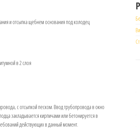
Бе
ания и отсыпка щебнем основания под колодец
В
Ст
итумной в 2 слоя
ровода, с отсыпкой песком. Ввод трубопровода в окно
лодца закладывается кирпичами или бетонируется в
ребований действующих в данный момент.