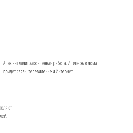
А так выглядит законченная работа. И теперь в дома
придет связь, телевиденье и Интернет.
тавляют
лей.