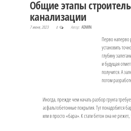
Общие этапы строитель
канализации
7 июня, 2023
Автор:
ADMIN
0
Перво наперво 
установить точн
глубину залеган
и будущая отмет
получится. А за
потом разработк
Иногда, прежде чем начать разбор грунта требуе
асфальтобетонные покрытия. Тут понадобится бар
или в просто «бара». К стати бетон она не режет,