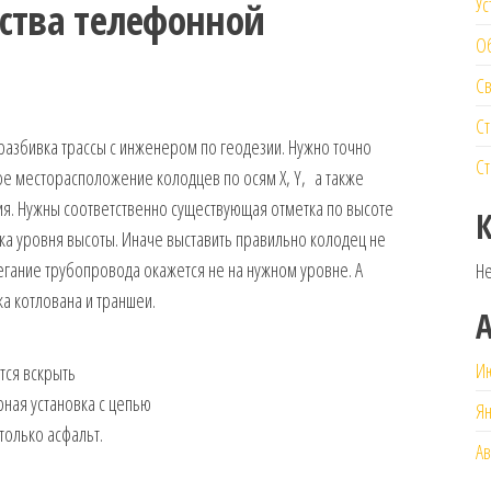
Ус
ства телефонной
Об
Св
Ст
разбивка трассы с инженером по геодезии. Нужно точно
Ст
ое месторасположение колодцев по осям X, Y, а также
ия. Нужны соответственно существующая отметка по высоте
ка уровня высоты. Иначе выставить правильно колодец не
легание трубопровода окажется не на нужном уровне. А
Не
а котлована и траншеи.
И
тся вскрыть
ная установка с цепью
Ян
 только асфальт.
Ав