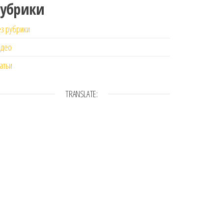
Рубрики
з рубрики
идео
атьи
TRANSLATE: