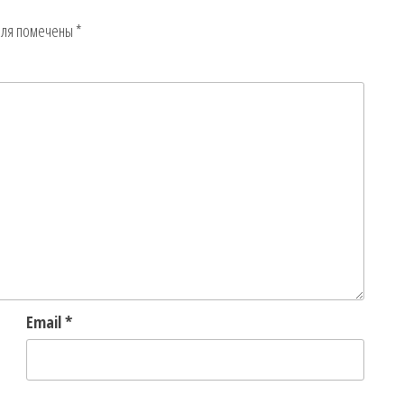
оля помечены
*
Email
*