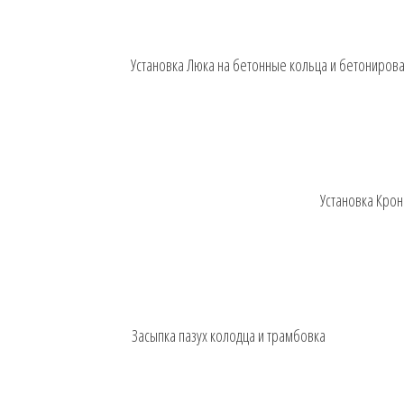
Установка Люка на бетонные кольца и бетониров
Установка Кро
Засыпка пазух колодца и трамбовка