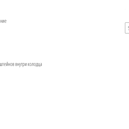
ание
нштейнов внутри колодца